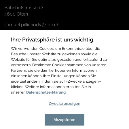
Bahnhofstrasse 12
4600
Olten
samuel.pillichody@sbb.ch
Ihre Privatsphäre ist uns wichtig.
Bau- und Verkehrsdepartement des Kantons Basel Stadt
Städtebau & Architektur
Wir verwenden Cookies, um Erkenntnisse über die
Projektleiter: Jan Pfister
Besuche unserer Website zu gewinnen sowie die
Dufourstrasse 40/50
Website für Sie optimal zu gestalten und fortlaufend zu
4001
Basel
verbessern. Bestimmte Cookies stammen von unseren
Partnern, die die damit erhobenen Informationen
T +41 61 267 92 13
einsehen können. Ihre Einstellungen können Sie
jederzeit ändern, indem sie auf «Zwecke anzeigen»
jan.pfister@bs.ch
klicken. Weitere Informationen erhalten Sie in
www.planungsamt.bs.ch
unserer
Datenschutzerklärung.
Zwecke anzeigen
Ein Projekt der SBB AG
Impressum
Akzeptieren
Cookie-Einstellungen
Datenschutz